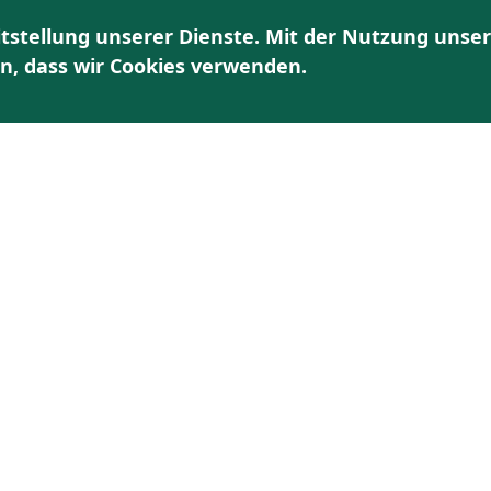
tstellung unserer Dienste. Mit der Nutzung unser
HOME
ÜBER UNS
AKTUELLES | TERMINE
K
en, dass wir Cookies verwenden.