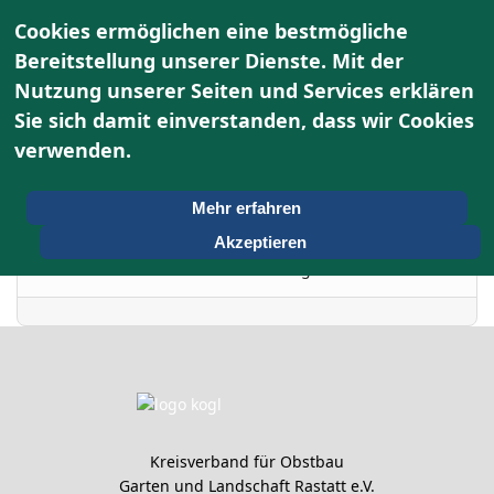
Cookies ermöglichen eine bestmögliche
Bereitstellung unserer Dienste. Mit der
Nutzung unserer Seiten und Services erklären
Terminkalender
Sie sich damit einverstanden, dass wir Cookies
verwenden.
Nach Jahr
Montag, 24. November
Vorheriger Tag
Folgetag
Mehr erfahren
2025
Akzeptieren
Es wurden keine Events gefunden
Kreisverband für Obstbau
Garten und Landschaft Rastatt e.V.