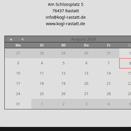
Am Schlossplatz 5
76437 Rastatt
info@kogl-rastatt.de
www.kogl-rastatt.de
«
<
August
2026
Mo
Di
Mi
Do
Fr
S
27
28
29
30
31
1
3
4
5
6
7
10
11
12
13
14
1
17
18
19
20
21
2
24
25
26
27
28
2
31
1
2
3
4
5