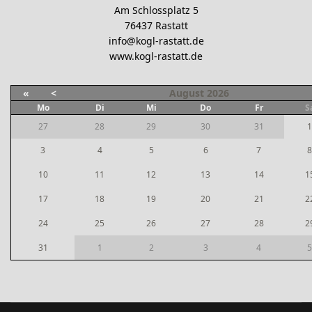
Am Schlossplatz 5
76437 Rastatt
info@kogl-rastatt.de
www.kogl-rastatt.de
«
<
August
2026
Mo
Di
Mi
Do
Fr
S
27
28
29
30
31
1
3
4
5
6
7
8
10
11
12
13
14
1
17
18
19
20
21
2
24
25
26
27
28
2
31
1
2
3
4
5