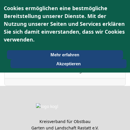
Cookies ermöglichen eine bestmögliche
Bereitstellung unserer Dienste. Mit der
Nutzung unserer Seiten und Services erklären
Terminkalender
Sie sich damit einverstanden, dass wir Cookies
verwenden.
Nach Jahr
Montag, 06. Oktober
Vorheriger Tag
Folgetag
Mehr erfahren
2025
Akzeptieren
Es wurden keine Events gefunden
Kreisverband für Obstbau
Garten und Landschaft Rastatt e.V.