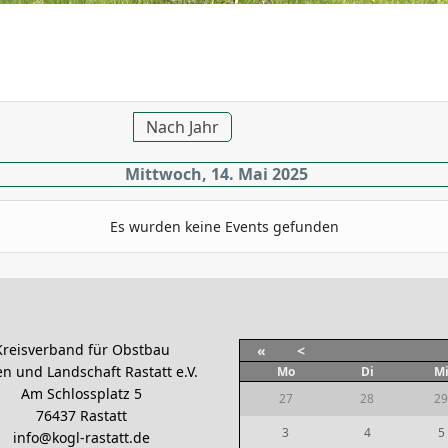
Nach Jahr
Mittwoch, 14. Mai 2025
Es wurden keine Events gefunden
Kreisverband für Obstbau
«
<
n und Landschaft Rastatt e.V.
Mo
Di
M
Am Schlossplatz 5
27
28
29
76437 Rastatt
3
4
5
info@kogl-rastatt.de