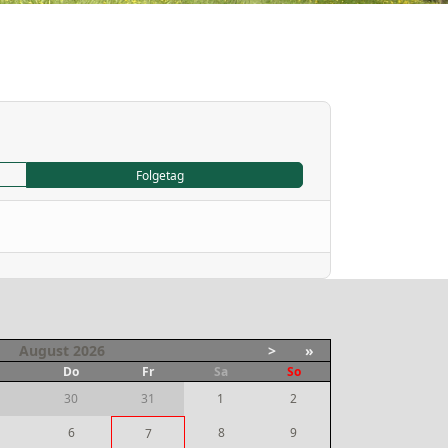
Folgetag
August
2026
>
»
i
Do
Fr
Sa
So
30
31
1
2
6
8
9
7