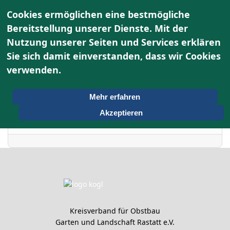
Cookies ermöglichen eine bestmögliche
Bereitstellung unserer Dienste. Mit der
Nutzung unserer Seiten und Services erklären
Terminkalender
Sie sich damit einverstanden, dass wir Cookies
verwenden.
Nach Jahr
Mittwoch, 07. Mai 2025
Vorheriger Tag
Folgetag
Mehr erfahren
Akzeptieren
Es wurden keine Events gefunden
Kreisverband für Obstbau
Garten und Landschaft Rastatt e.V.