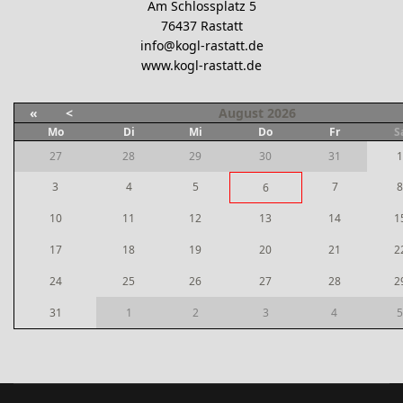
Am Schlossplatz 5
76437 Rastatt
info@kogl-rastatt.de
www.kogl-rastatt.de
«
<
August
2026
Mo
Di
Mi
Do
Fr
S
27
28
29
30
31
1
3
4
5
7
8
6
10
11
12
13
14
1
17
18
19
20
21
2
24
25
26
27
28
2
31
1
2
3
4
5